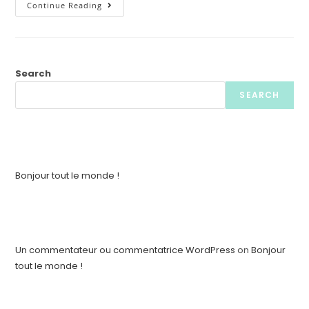
Bonjour
Continue Reading
Tout
Le
Monde !
Search
SEARCH
Articles récents
Bonjour tout le monde !
Commentaires récents
Un commentateur ou commentatrice WordPress
on
Bonjour
tout le monde !