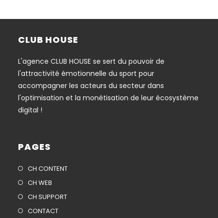
CLUB HOUSE
L'agence CLUB HOUSE se sert du pouvoir de
l'attractivité émotionnelle du sport pour
accompagner les acteurs du secteur dans
l'optimisation et la monétisation de leur écosystème
digital !
PAGES
Opens
CH CONTENT
in
Opens
CH WEB
a
in
Opens
CH SUPPORT
new
a
in
Opens
CONTACT
tab