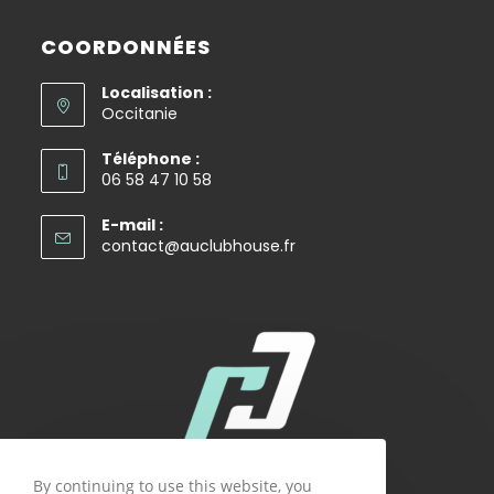
new
a
in
tab
new
a
COORDONNÉES
tab
new
Localisation :
tab
Occitanie
Téléphone :
06 58 47 10 58
E-mail :
Opens
contact@auclubhouse.fr
in
your
application
By continuing to use this website, you