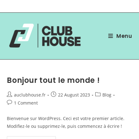
Skip
to
content
Menu
Bonjour tout le monde !
Post
Post
Post
auclubhouse.fr
22 August 2023
Blog
author:
published:
category:
Post
1 Comment
comments:
Bienvenue sur WordPress. Ceci est votre premier article.
Modifiez-le ou supprimez-le, puis commencez à écrire !